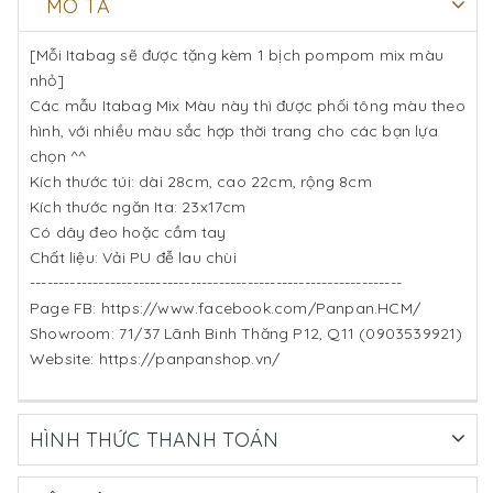
MÔ TẢ
[Mỗi Itabag sẽ được tặng kèm 1 bịch pompom mix màu
nhỏ]
Các mẫu Itabag Mix Màu này thì được phối tông màu theo
hình, với nhiều màu sắc hợp thời trang cho các bạn lựa
chọn ^^
Kích thước túi: dài 28cm, cao 22cm, rộng 8cm
Kích thước ngăn Ita: 23x17cm
Có dây đeo hoặc cầm tay
Chất liệu: Vải PU đễ lau chùi
-----------------------------------------------------------------
Page FB: https://www.facebook.com/Panpan.HCM/
Showroom: 71/37 Lãnh Binh Thăng P12, Q11 (0903539921)
Website: https://panpanshop.vn/
HÌNH THỨC THANH TOÁN