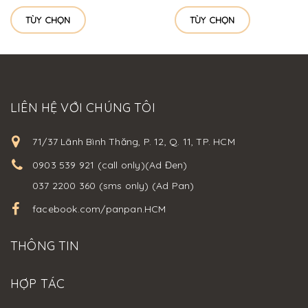
TÙY CHỌN
TÙY CHỌN
LIÊN HỆ VỚI CHÚNG TÔI
71/37 Lãnh Bình Thăng, P. 12, Q. 11, TP. HCM
0903 539 921 (call only)(Ad Đen)
037 2200 360 (sms only) (Ad Pan)
facebook.com/panpan.HCM
THÔNG TIN
HỢP TÁC