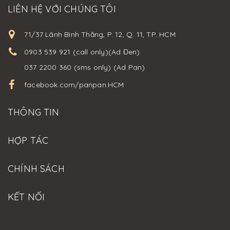
LIÊN HỆ VỚI CHÚNG TÔI
71/37 Lãnh Bình Thăng, P. 12, Q. 11, TP. HCM
0903 539 921 (call only)(Ad Đen)
037 2200 360 (sms only) (Ad Pan)
facebook.com/panpan.HCM
THÔNG TIN
HỢP TÁC
CHÍNH SÁCH
KẾT NỐI