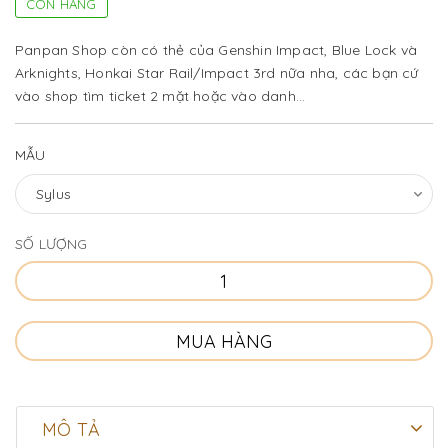
CÒN HÀNG
Panpan Shop còn có thẻ của Genshin Impact, Blue Lock và
Arknights, Honkai Star Rail/Impact 3rd nữa nha, các bạn cứ
vào shop tìm ticket 2 mặt hoặc vào danh...
MẪU
SỐ LƯỢNG
MUA HÀNG
MÔ TẢ