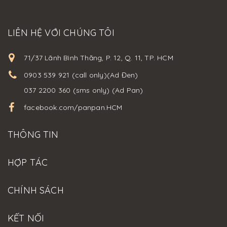
LIÊN HỆ VỚI CHÚNG TÔI
71/37 Lãnh Bình Thăng, P. 12, Q. 11, TP. HCM
0903 539 921 (call only)(Ad Đen)
037 2200 360 (sms only) (Ad Pan)
facebook.com/panpan.HCM
THÔNG TIN
HỢP TÁC
CHÍNH SÁCH
KẾT NỐI