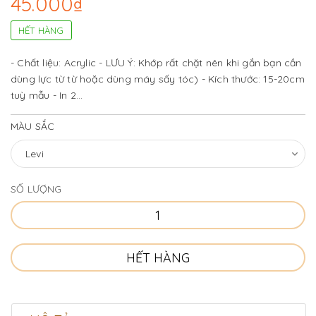
45.000₫
HẾT HÀNG
- Chất liệu: Acrylic - LƯU Ý: Khớp rất chặt nên khi gắn bạn cần
dùng lực từ từ hoặc dùng máy sấy tóc) - Kích thước: 15-20cm
tuỳ mẫu - In 2...
MÀU SẮC
SỐ LƯỢNG
HẾT HÀNG