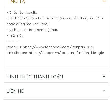
MÔ TẢ
- Chất liệu: Acrylic
- LƯU Ý: Khớp rất chặt nên khi gắn bạn cần dùng lực từ từ
hoặc dùng máy sấy tóc)
- Kích thước: 15-20cm tuỳ mẫu
- In 2 mặt
---------
Page FB: https://www.facebook.com/Panpan.HCM
Link Shopee: https://shopee.vn/panpan_fashion_lifestyle
HÌNH THỨC THANH TOÁN
LIÊN HỆ