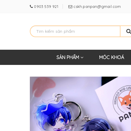
0903 539 921
cskh.panpan@gmail.com
SẢN PHẨM
MÓC KHOÁ