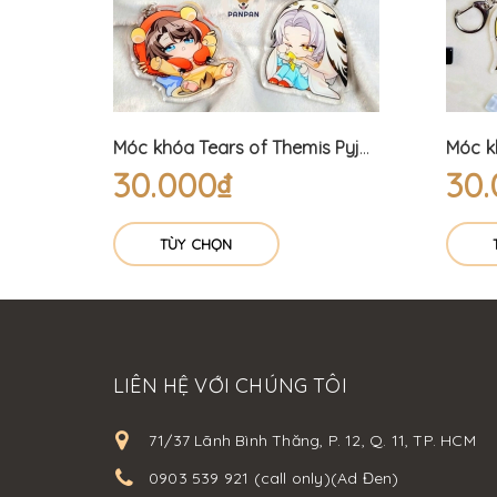
Thẻ Love and Deepspace ticket 2 mặt
Móc khóa Tears of Themis Pyjama (6cm)
30.000₫
30
TÙY CHỌN
LIÊN HỆ VỚI CHÚNG TÔI
71/37 Lãnh Bình Thăng, P. 12, Q. 11, TP. HCM
0903 539 921 (call only)(Ad Đen)