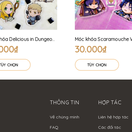
Móc khóa Delicious in Dungeon (6cm) Dungeon Meshi
.000₫
30.000₫
TÙY CHỌN
TÙY CHỌN
THÔNG TIN
HỢP TÁC
Về chúng mình
Liên hệ hợp tác
FAQ
Các đối tác