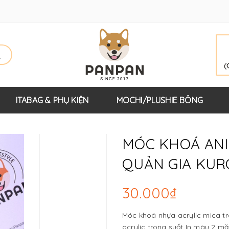
ITABAG & PHỤ KIỆN
MOCHI/PLUSHIE BÔNG
MÓC KHOÁ ANI
QUẢN GIA KURO
30.000₫
Móc khoá nhựa acrylic mica tr
acrylic trong suốt In màu 2 mặt