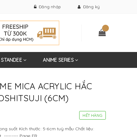
Đăng nhập
Đăng ký
STANDEE
ANIME SERIES
ME MICA ACRYLIC HẮC
SHITSUJI (6CM)
HẾT HÀNG
ong suốt Kích thước: 5-6cm tuỳ mẫu Chất liệu:
 --------- Page FB: