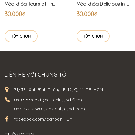
Móc khóa Tears of Themis Pyjama (6cm)
Móc khóa Delicious in Dungeon (6cm) Dungeon Meshi
30.000₫
30.000₫
TÙY CHỌN
TÙY CHỌN
LIÊN HỆ VỚI CHÚNG TÔI
71/37 Lãnh Bình Thăng, P. 12, Q. 11, TP. HCM
0903 539 921 (call only)(Ad Đen)
037 2200 360 (sms only) (Ad Pan)
facebook.com/panpan.HCM