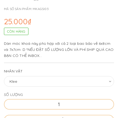
MÃ SỐ SẢN PHẨM:
MKAGSI03
25.000₫
CÒN HÀNG
Dàn móc khoá này phù hợp với cả 2 loại bao bảo về 6x8cm
và 7x7cm :D *NẾU ĐẶT SỐ LƯỢNG LỚN VÀ PHÍ SHIP QUÁ CAO
BẠN CÓ THỂ INBOX...
NHÂN VẬT
SỐ LƯỢNG