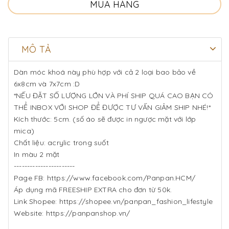
MUA HÀNG
MÔ TẢ
Dàn móc khoá này phù hợp với cả 2 loại bao bảo về
6x8cm và 7x7cm :D
*NẾU ĐẶT SỐ LƯỢNG LỚN VÀ PHÍ SHIP QUÁ CAO BẠN CÓ
THỂ INBOX VỚI SHOP ĐỂ ĐƯỢC TƯ VẤN GIẢM SHIP NHÉ!*
Kích thước: 5cm. (số áo sẽ được in ngược mặt với lớp
mica)
Chất liệu: acrylic trong suốt
In màu 2 mặt
-----------------------
Page FB: https://www.facebook.com/Panpan.HCM/
Áp dụng mã FREESHIP EXTRA cho đơn từ 50k.
Link Shopee: https://shopee.vn/panpan_fashion_lifestyle
Website: https://panpanshop.vn/