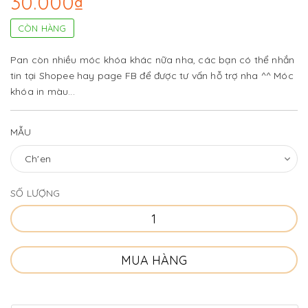
30.000₫
CÒN HÀNG
Pan còn nhiều móc khóa khác nữa nha, các bạn có thể nhắn
tin tại Shopee hay page FB để được tư vấn hỗ trợ nha ^^ Móc
khóa in màu...
MẪU
SỐ LƯỢNG
MUA HÀNG