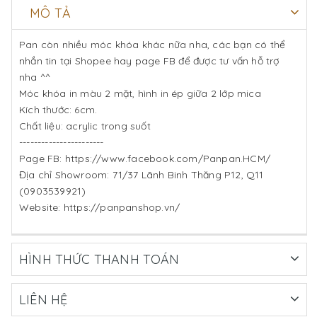
MÔ TẢ
Pan còn nhiều móc khóa khác nữa nha, các bạn có thể
nhắn tin tại Shopee hay page FB để được tư vấn hỗ trợ
nha ^^
Móc khóa in màu 2 mặt, hình in ép giữa 2 lớp mica
Kích thước: 6cm.
Chất liệu: acrylic trong suốt
-----------------------
Page FB: https://www.facebook.com/Panpan.HCM/
Địa chỉ Showroom: 71/37 Lãnh Binh Thăng P12, Q11
(0903539921)
Website: https://panpanshop.vn/
HÌNH THỨC THANH TOÁN
LIÊN HỆ