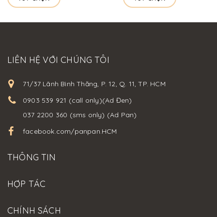
LIÊN HỆ VỚI CHÚNG TÔI
71/37 Lãnh Bình Thăng, P. 12, Q. 11, TP. HCM
0903 539 921 (call only)(Ad Đen)
037 2200 360 (sms only) (Ad Pan)
facebook.com/panpan.HCM
THÔNG TIN
HỢP TÁC
CHÍNH SÁCH