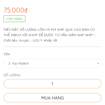
75.000₫
CÒN HÀNG
*NẾU ĐẶT SỐ LƯỢNG LỚN VÀ PHÍ SHIP QUÁ CAO BẠN CÓ
THỂ INBOX VỚI SHOP ĐỂ ĐƯỢC TƯ VẤN GIẢM SHIP NHÉ!* -
Chất liệu: Acrylic - LƯU Ý: Khớp rất...
TÊN
SỐ LƯỢNG
MUA HÀNG