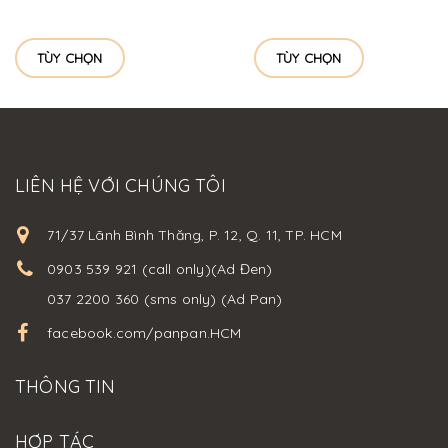
TÙY CHỌN
TÙY CHỌN
LIÊN HỆ VỚI CHÚNG TÔI
71/37 Lãnh Bình Thăng, P. 12, Q. 11, TP. HCM
0903 539 921 (call only)(Ad Đen)
037 2200 360 (sms only) (Ad Pan)
facebook.com/panpan.HCM
THÔNG TIN
HỢP TÁC