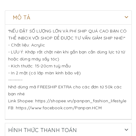
MÔ TẢ
*NẾU ĐẶT SỐ LƯỢNG LỚN VÀ PHÍ SHIP QUÁ CAO BẠN CÓ
THỂ INBOX VỚI SHOP ĐỂ ĐƯỢC TƯ VẤN GIẢM SHIP NHÉ!*
- Chất liệu: Acrylic
- LƯU Ý: Khớp rất chặt nên khi gắn bạn cần dùng lực từ từ
hoặc dùng máy sấy tóc)
- Kích thước: 15-20cm tuỳ mẫu
- In 2 mặt (có lớp màn kính bảo vệ)
---------
Nhớ dùng mã FREESHIP EXTRA cho các đơn từ 50k các
bạn nhé
Link Shopee: https://shopee.vn/panpan_fashion_lifestyle
FB: https://www.facebook.com/Panpan.HCM
HÌNH THỨC THANH TOÁN