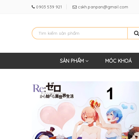
0903 539 921
cskh.panpan@gmail.com
SẢN PHẨM
MÓC KHOÁ