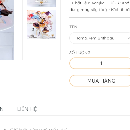
- Chất liệu: Acrylic - LƯU Ý: K
dùng máy sấy tóc) - Kích thước
TÊN
SỐ LƯỢNG
MUA HÀNG
ÁN
LIÊN HỆ
g lực từ từ hoặc dùng máy sấy tóc)