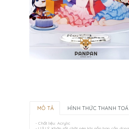
MÔ TẢ
HÌNH THỨC THANH TO
- Chất liệu: Acrylic
- LƯU Ý: Khớp rất chặt nên khi gắn bạn cần dùn