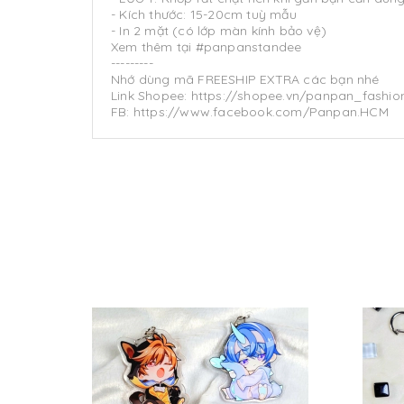
- Kích thước: 15-20cm tuỳ mẫu
- In 2 mặt (có lớp màn kính bảo vệ)
Xem thêm tại #panpanstandee
---------
Nhớ dùng mã FREESHIP EXTRA các bạn nhé
Link Shopee: https://shopee.vn/panpan_fashion
FB: https://www.facebook.com/Panpan.HCM