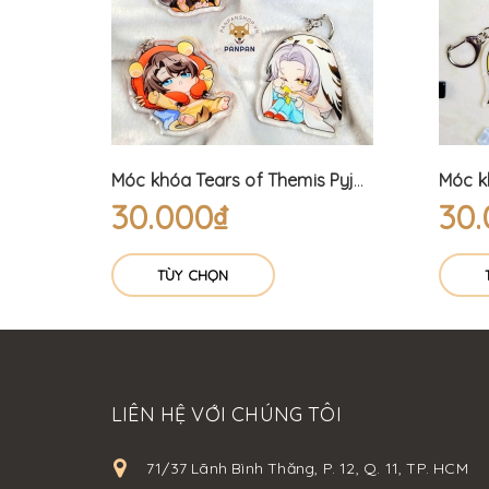
Thẻ Love and Deepspace ticket 2 mặt
Móc khóa Tears of Themis Pyjama (6cm)
30.000₫
30
TÙY CHỌN
LIÊN HỆ VỚI CHÚNG TÔI
71/37 Lãnh Bình Thăng, P. 12, Q. 11, TP. HCM