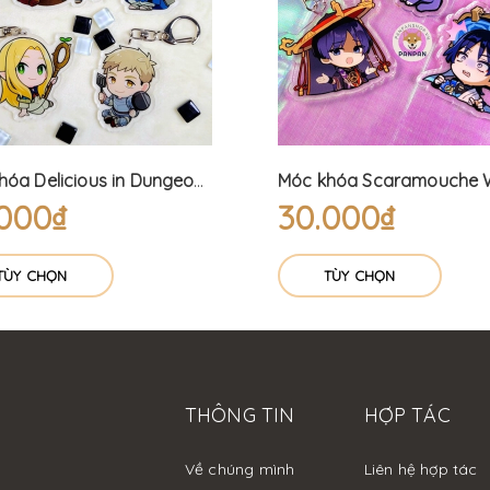
Móc khóa Delicious in Dungeon (6cm) Dungeon Meshi
.000₫
30.000₫
TÙY CHỌN
TÙY CHỌN
THÔNG TIN
HỢP TÁC
Về chúng mình
Liên hệ hợp tác