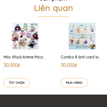
Liên quan
Móc Khoá Anime Mica Acrylic Fate/Grand Order 9 nhân vật (6cm)
Combo 8 ảnh card lomo polaroid trang trí Anime Fate: Emiya Menu 1 (tặng kèm dây và kẹp)
30.000₫
30.000₫
TÙY CHỌN
MUA HÀNG