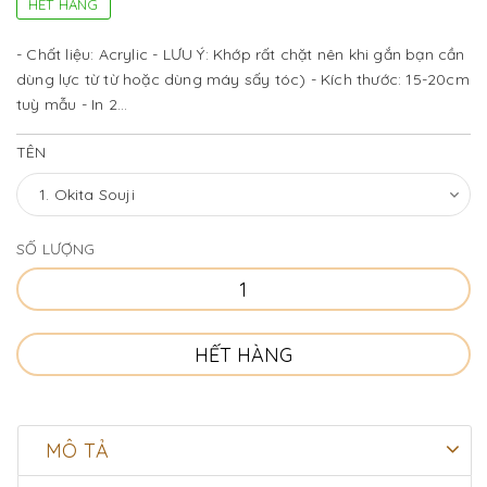
HẾT HÀNG
- Chất liệu: Acrylic - LƯU Ý: Khớp rất chặt nên khi gắn bạn cần
dùng lực từ từ hoặc dùng máy sấy tóc) - Kích thước: 15-20cm
tuỳ mẫu - In 2...
TÊN
SỐ LƯỢNG
HẾT HÀNG
MÔ TẢ