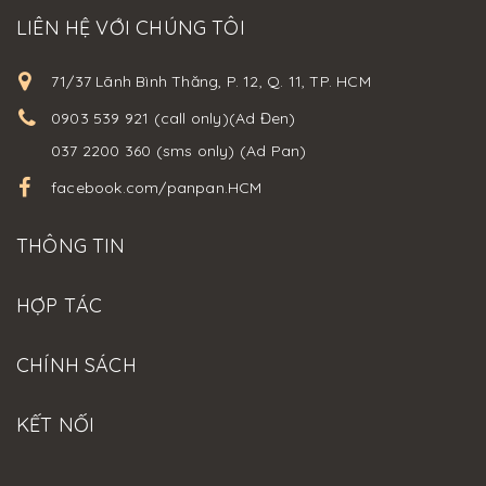
LIÊN HỆ VỚI CHÚNG TÔI
71/37 Lãnh Bình Thăng, P. 12, Q. 11, TP. HCM
0903 539 921 (call only)(Ad Đen)
037 2200 360 (sms only) (Ad Pan)
facebook.com/panpan.HCM
THÔNG TIN
HỢP TÁC
CHÍNH SÁCH
KẾT NỐI