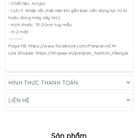
- Chất liệu: Acrylic
- LƯU Ý: Khớp rất chặt nên khi gắn bạn cần dùng lực từ từ
hoặc dùng máy sấy tóc)
- Kích thước: 15-20cm tuỳ mẫu
- In 2 mặt
---------
Page FB: https://www.facebook.com/Panpan.HCM
Link Shopee: https://shopee.vn/panpan_fashion_lifestyle
HÌNH THỨC THANH TOÁN
LIÊN HỆ
Sản phẩm