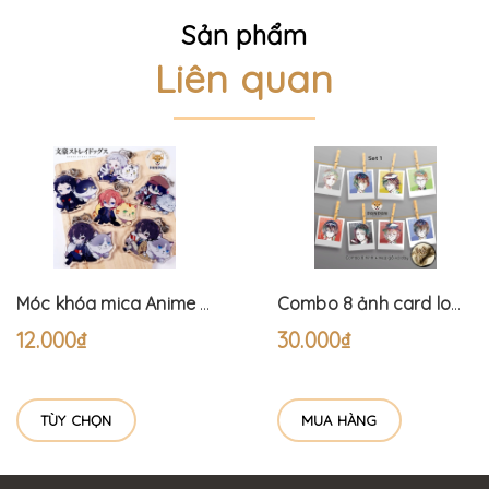
Sản phẩm
Liên quan
Móc khóa mica Anime Bungou Stray Dogs và Neko (6cm)
Combo 8 ảnh card lomo polaroid trang trí Anime Bungo Stray Dogs 1 (tặng kèm dây và kẹp)
12.000₫
30.000₫
TÙY CHỌN
MUA HÀNG