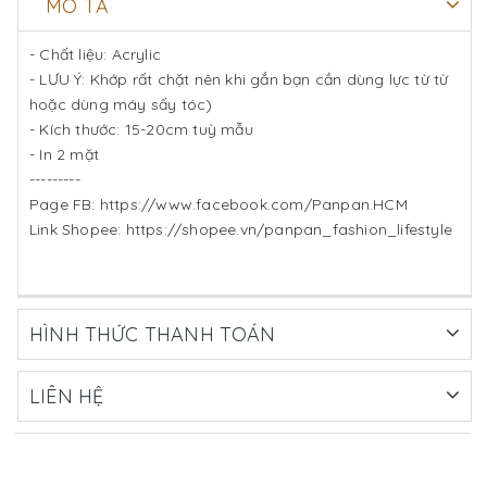
MÔ TẢ
- Chất liệu: Acrylic
- LƯU Ý: Khớp rất chặt nên khi gắn bạn cần dùng lực từ từ
hoặc dùng máy sấy tóc)
- Kích thước: 15-20cm tuỳ mẫu
- In 2 mặt
---------
Page FB: https://www.facebook.com/Panpan.HCM
Link Shopee: https://shopee.vn/panpan_fashion_lifestyle
HÌNH THỨC THANH TOÁN
LIÊN HỆ