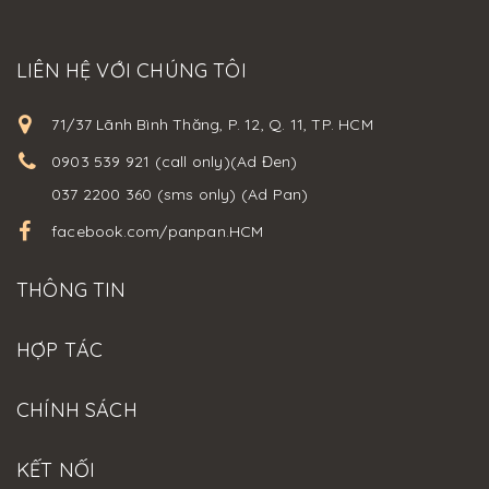
LIÊN HỆ VỚI CHÚNG TÔI
71/37 Lãnh Bình Thăng, P. 12, Q. 11, TP. HCM
0903 539 921 (call only)(Ad Đen)
037 2200 360 (sms only) (Ad Pan)
facebook.com/panpan.HCM
THÔNG TIN
HỢP TÁC
CHÍNH SÁCH
KẾT NỐI