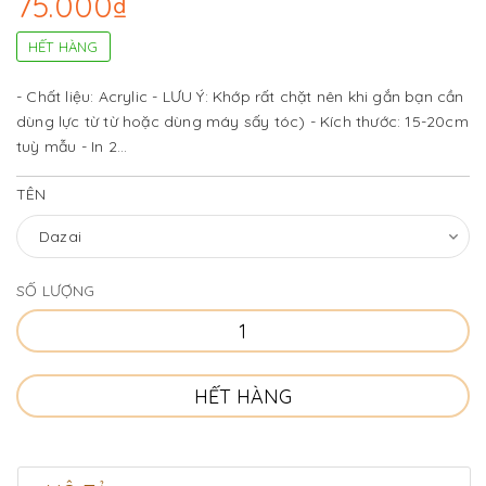
75.000₫
HẾT HÀNG
- Chất liệu: Acrylic - LƯU Ý: Khớp rất chặt nên khi gắn bạn cần
dùng lực từ từ hoặc dùng máy sấy tóc) - Kích thước: 15-20cm
tuỳ mẫu - In 2...
TÊN
SỐ LƯỢNG
HẾT HÀNG