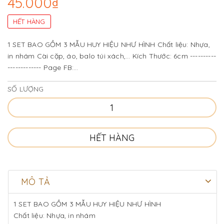
45.000₫
HẾT HÀNG
1 SET BAO GỒM 3 MẪU HUY HIỆU NHƯ HÌNH Chất liệu: Nhựa,
in nhám Cài cặp, áo, balo túi xách,... Kích Thước: 6cm ----------
------------- Page FB:
https://www.facebook.com/Panpan.HCM/ FREESHIP COD từ
SỐ LƯỢNG
250k trở lên (chính sách...
HẾT HÀNG
MÔ TẢ
1 SET BAO GỒM 3 MẪU HUY HIỆU NHƯ HÌNH
Chất liệu: Nhựa, in nhám