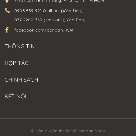
71/37 Lãnh Bình Thăng, P. 12, Q. 11, TP. HCM
0903 539 921 (call only)(Ad Đen)
037 2200 360 (sms only) (Ad Pan)
facebook.com/panpan.HCM
THÔNG TIN
HỢP TÁC
CHÍNH SÁCH
KẾT NỐI
© Bản quyền thuộc về Panpan Shop