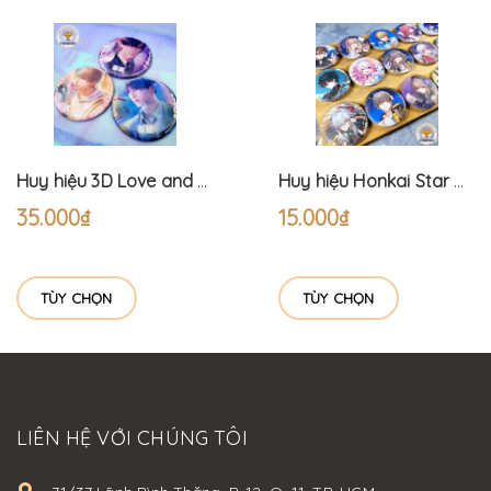
Huy hiệu 3D Love and Deepspace (7.5cm)
Huy hiệu Honkai Star Rail (6cm)
35.000₫
15.000₫
TÙY CHỌN
TÙY CHỌN
LIÊN HỆ VỚI CHÚNG TÔI