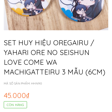
SET HUY HIỆU OREGAIRU /
YAHARI ORE NO SEISHUN
LOVE COME WA
MACHIGATTEIRU 3 MẪU (6CM)
MÃ SỐ SẢN PHẨM:
HHN90
45.000₫
CÒN HÀNG