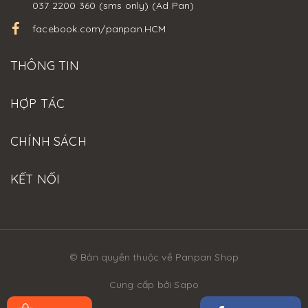
037 2200 360 (sms only) (Ad Pan)
facebook.com/panpan.HCM
THÔNG TIN
HỢP TÁC
CHÍNH SÁCH
KẾT NỐI
© Bản quyền thuộc về Panpan Shop
Cung cấp bởi
Sapo