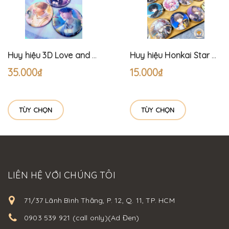
Huy hiệu 3D Love and Deepspace (7.5cm)
Huy hiệu Honkai Star Rail (6cm)
35.000₫
15.000₫
TÙY CHỌN
TÙY CHỌN
LIÊN HỆ VỚI CHÚNG TÔI
71/37 Lãnh Bình Thăng, P. 12, Q. 11, TP. HCM
0903 539 921 (call only)(Ad Đen)