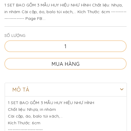
1 SET BAO GỒM 3 MẪU HUY HIỆU NHƯ HÌNH Chất liệu: Nhựa,
in nhám Cài cặp, áo, balo túi xách,... Kích Thước: 6cm ----------
------------- Page FB:
https://www.facebook.com/Panpan.HCM/ FREESHIP COD từ
250k trở lên (chính sách...
SỐ LƯỢNG
MUA HÀNG
MÔ TẢ
1 SET BAO GỒM 3 MẪU HUY HIỆU NHƯ HÌNH
Chất liệu: Nhựa, in nhám
Cài cặp, áo, balo túi xách,...
Kích Thước: 6cm
-----------------------