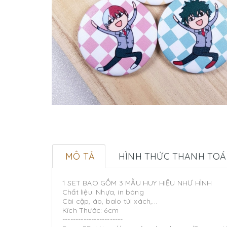
MÔ TẢ
HÌNH THỨC THANH TO
1 SET BAO GỒM 3 MẪU HUY HIỆU NHƯ HÌNH
Chất liệu: Nhựa, in bóng
Cài cặp, áo, balo túi xách,...
Kích Thước: 6cm
-----------------------