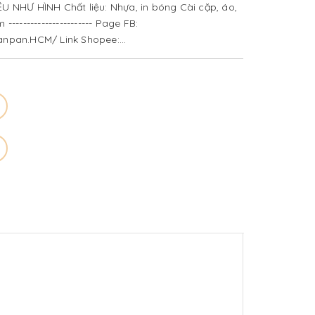
 NHƯ HÌNH Chất liệu: Nhựa, in bóng Cài cặp, áo,
----------------------- Page FB:
npan.HCM/ Link Shopee:
ion_lifestyle