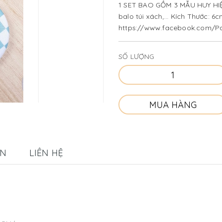
1 SET BAO GỒM 3 MẪU HUY HIỆU
balo túi xách,... Kích Thước: 6cm 
https://www.facebook.com/Pa
https://shopee.vn/panpan_fash
SỐ LƯỢNG
MUA HÀNG
ÁN
LIÊN HỆ