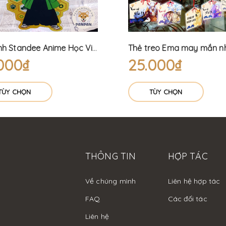
Mô Hình Standee Anime Học Viện Siêu Anh Hùng Lễ Hội - My Hero Academia (15cm) Bakugo Izuku Shoto
000₫
25.000₫
TÙY CHỌN
TÙY CHỌN
THÔNG TIN
HỢP TÁC
Về chúng mình
Liên hệ hợp tác
FAQ
Các đối tác
Liên hệ