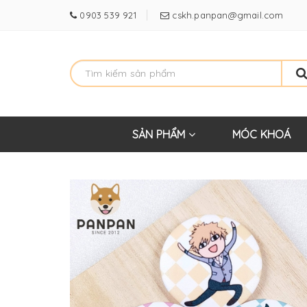
0903 539 921
cskh.panpan@gmail.com
SẢN PHẨM
MÓC KHOÁ