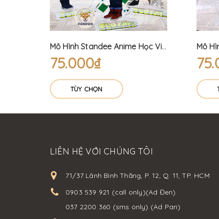
Móc khóa Anime DELUXE My Hero Academia (6cm)
Mô Hình Standee Anime Học Viện Siêu Anh Hùng Đồ Thường ngày - My Hero Academia (15cm) Bakugo Izuku Shoto
75.000₫
75.
TÙY CHỌN
LIÊN HỆ VỚI CHÚNG TÔI
71/37 Lãnh Bình Thăng, P. 12, Q. 11, TP. HCM
0903 539 921 (call only)(Ad Đen)
037 2200 360 (sms only) (Ad Pan)