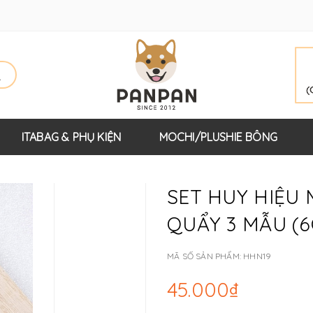
ITABAG & PHỤ KIỆN
MOCHI/PLUSHIE BÔNG
SET HUY HIỆU
QUẨY 3 MẪU (
MÃ SỐ SẢN PHẨM:
HHN19
45.000₫