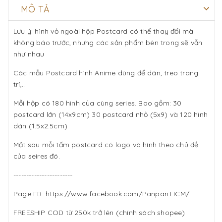
MÔ TẢ
Lưu ý: hình vỏ ngoài hộp Postcard có thể thay đổi mà
không báo trước, nhưng các sản phẩm bên trong sẽ vẫn
như nhau
Các mẫu Postcard hình Anime dùng để dán, treo trang
trí,..
Mỗi hộp có 180 hình của cùng series. Bao gồm: 30
postcard lớn (14x9cm) 30 postcard nhỏ (5x9) và 120 hình
dán (1.5x2.5cm)
Mặt sau mỗi tấm postcard có logo và hình theo chủ đề
của seires đó.
-----------------------
Page FB: https://www.facebook.com/Panpan.HCM/
FREESHIP COD từ 250k trở lên (chính sách shopee)