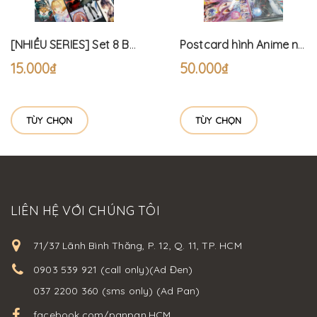
[NHIỀU SERIES] Set 8 Bookmark Anime - 16 Hình
Postcard hình Anime nhiều Series (180 hình)
15.000₫
50.000₫
TÙY CHỌN
TÙY CHỌN
LIÊN HỆ VỚI CHÚNG TÔI
71/37 Lãnh Bình Thăng, P. 12, Q. 11, TP. HCM
0903 539 921 (call only)(Ad Đen)
037 2200 360 (sms only) (Ad Pan)
facebook.com/panpan.HCM