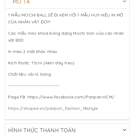
MÔ TẢ
1 MẪU MOCHI BALL SẼ ĐI KÈM VỚI 1 MẪU HUY HIỆU IN MỜ
CỦA NHÂN VẬT ĐÓ!!!
Các mẫu móc khoá bông dạng Mochi tròn của các nhân
vật BSD
In màu 2 mặt khác nhau
Kích thước: 15cm (kèm dây treo)
Chất liệu: vải nỉ, bông
---------------------------------
Page FB: https://www.facebook.com/Panpan.HCM/
https://shopee.vn/panpan_fashion_lifestyle
HÌNH THỨC THANH TOÁN