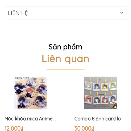
LIÊN HỆ
Sản phẩm
Liên quan
Móc khóa mica Anime Bungou Stray Dogs và Neko (6cm)
Combo 8 ảnh card lomo polaroid trang trí Anime Bungo Stray Dogs 1 (tặng kèm dây và kẹp)
12.000₫
30.000₫