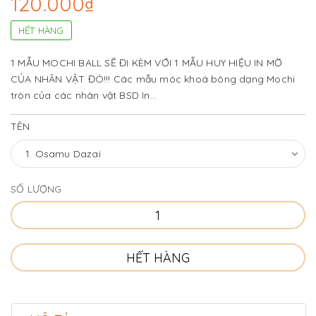
120.000₫
HẾT HÀNG
1 MẪU MOCHI BALL SẼ ĐI KÈM VỚI 1 MẪU HUY HIỆU IN MỜ
CỦA NHÂN VẬT ĐÓ!!! Các mẫu móc khoá bông dạng Mochi
tròn của các nhân vật BSD In...
TÊN
SỐ LƯỢNG
HẾT HÀNG