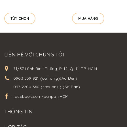
TÙY CHỌN
MUA HÀNG
LIÊN HỆ VỚI CHÚNG TÔI
71/37 Lãnh Bình Thăng, P. 12, Q. 11, TP. HCM
0903 539 921 (call only)(Ad Đen)
037 2200 360 (sms only) (Ad Pan)
facebook.com/panpan.HCM
THÔNG TIN