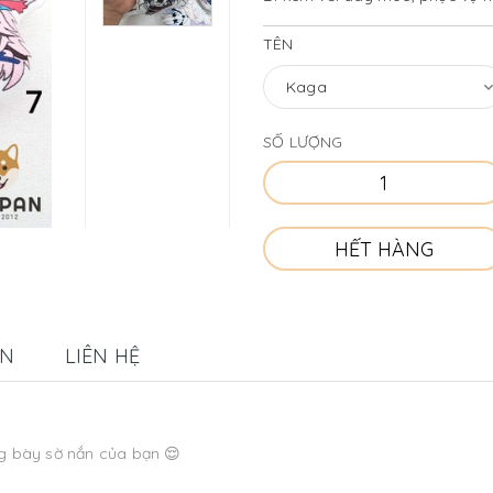
TÊN
SỐ LƯỢNG
HẾT HÀNG
ÁN
LIÊN HỆ
ng bày sờ nắn của bạn 😌