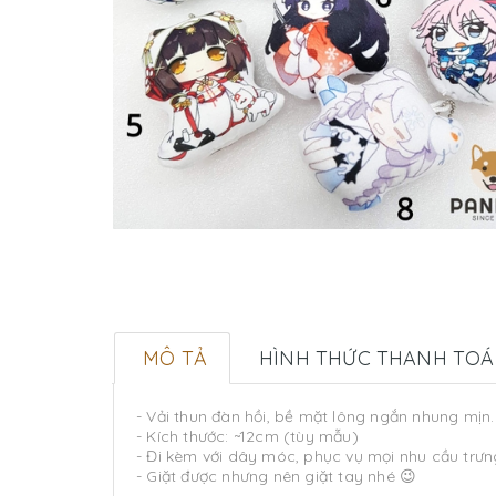
MÔ TẢ
HÌNH THỨC THANH TO
- Vải thun đàn hồi, bề mặt lông ngắn nhung mịn.
- Kích thước: ~12cm (tùy mẫu)
- Đi kèm với dây móc, phục vụ mọi nhu cầu trư
- Giặt được nhưng nên giặt tay nhé 😉