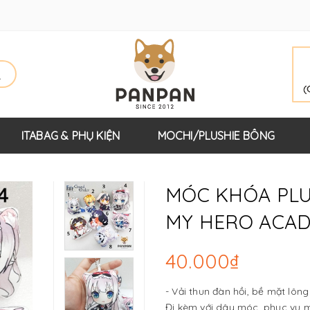
ITABAG & PHỤ KIỆN
MOCHI/PLUSHIE BÔNG
MÓC KHÓA PLU
MY HERO ACAD
40.000₫
- Vải thun đàn hồi, bề mặt lôn
Đi kèm với dây móc, phục vụ mọ