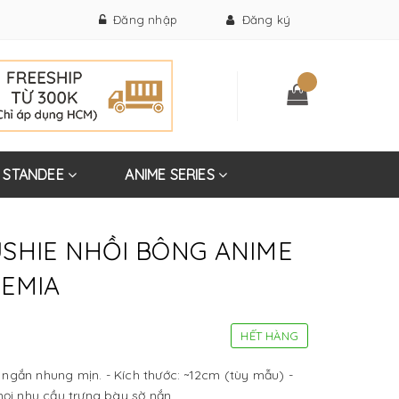
Đăng nhập
Đăng ký
STANDEE
ANIME SERIES
SHIE NHỒI BÔNG ANIME
EMIA
HẾT HÀNG
g ngắn nhung mịn. - Kích thước: ~12cm (tùy mẫu) -
i nhu cầu trưng bày sờ nắn...