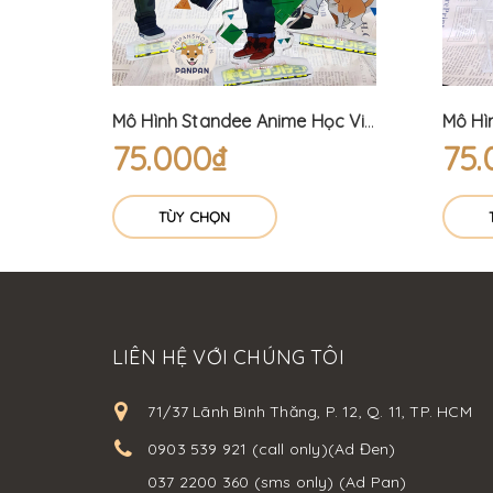
Móc khóa Anime DELUXE My Hero Academia (6cm)
Mô Hình Standee Anime Học Viện Siêu Anh Hùng Đồ Thường ngày - My Hero Academia (15cm) Bakugo Izuku Shoto
75.000₫
75.
TÙY CHỌN
LIÊN HỆ VỚI CHÚNG TÔI
71/37 Lãnh Bình Thăng, P. 12, Q. 11, TP. HCM
0903 539 921 (call only)(Ad Đen)
037 2200 360 (sms only) (Ad Pan)