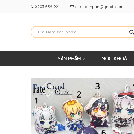
0903 539 921
cskh.panpan@gmail.com
SẢN PHẨM
MÓC KHOÁ