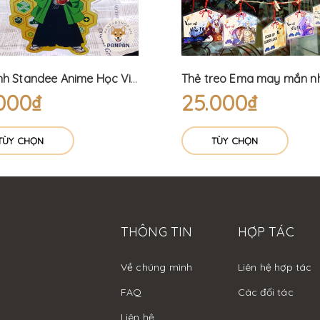
Mô Hình Standee Anime Học Viện Siêu Anh Hùng Lễ Hội - My Hero Academia (15cm) Bakugo Izuku Shoto
000₫
25.000₫
TÙY CHỌN
TÙY CHỌN
THÔNG TIN
HỢP TÁC
Về chúng mình
Liên hệ hợp tác
FAQ
Các đối tác
Liên hệ