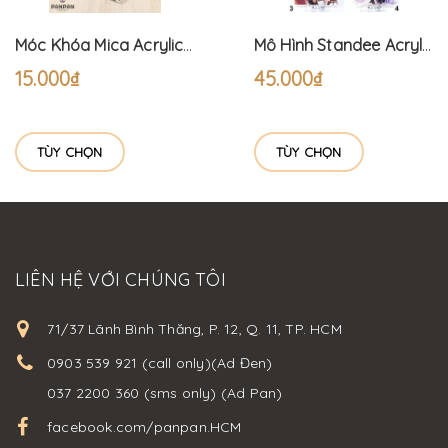
Móc Khóa Mica Acrylic Ma Đạo Tổ Sư Thỏ (6cm)
Mô Hình Standee Acrylic Anime Hình Ma Đạo Tổ Sư Bốn Mùa
15.000₫
45.000₫
TÙY CHỌN
TÙY CHỌN
LIÊN HỆ VỚI CHÚNG TÔI
71/37 Lãnh Bình Thăng, P. 12, Q. 11, TP. HCM
0903 539 921 (call only)(Ad Đen)
037 2200 360 (sms only) (Ad Pan)
facebook.com/panpan.HCM