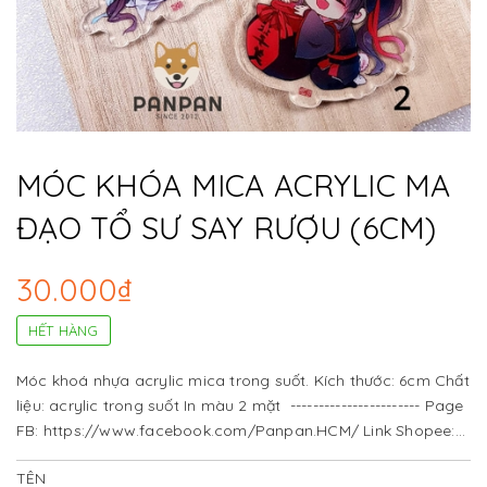
MÓC KHÓA MICA ACRYLIC MA
ĐẠO TỔ SƯ SAY RƯỢU (6CM)
30.000₫
HẾT HÀNG
Móc khoá nhựa acrylic mica trong suốt. Kích thước: 6cm Chất
liệu: acrylic trong suốt In màu 2 mặt ----------------------- Page
FB: https://www.facebook.com/Panpan.HCM/ Link Shopee:
https://shopee.vn/panpan_fashion_lifestyle
TÊN