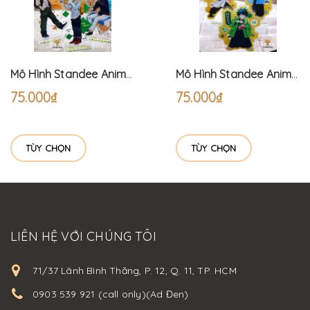
Mô Hình Standee Anime Học Viện Siêu Anh Hùng Đồ Thường ngày - My Hero Academia (15cm) Bakugo Izuku Shoto
Mô Hình Standee Anime Học Viện Siêu Anh Hùng Lễ Hội - My Hero Academia (15cm) Bakugo Izuku Shoto
75.000₫
75.000₫
TÙY CHỌN
TÙY CHỌN
LIÊN HỆ VỚI CHÚNG TÔI
71/37 Lãnh Bình Thăng, P. 12, Q. 11, TP. HCM
0903 539 921 (call only)(Ad Đen)