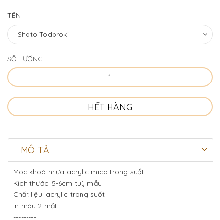
https://shopee.vn/panpan_fashion_lifestyle
TÊN
SỐ LƯỢNG
HẾT HÀNG
MÔ TẢ
Móc khoá nhựa acrylic mica trong suốt
Kích thước: 5-6cm tuỳ mẫu
Chất liệu: acrylic trong suốt
In màu 2 mặt
---------