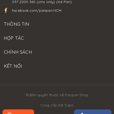
037 2200 360 (sms only) (Ad Pan)
facebook.com/panpan.HCM
THÔNG TIN
HỢP TÁC
CHÍNH SÁCH
KẾT NỐI
© Bản quyền thuộc về Panpan Shop
Cung cấp bởi
Sapo