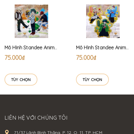
Mô Hình Standee Anime Học Viện Siêu Anh Hùng Đồ Thường ngày - My Hero Academia (15cm) Bakugo Izuku Shoto
Mô Hình Standee Anime Học Viện Siêu Anh Hùng Lễ Hội - My Hero Academia (15cm) Bakugo Izuku Shoto
75.000₫
75.000₫
TÙY CHỌN
TÙY CHỌN
LIÊN HỆ VỚI CHÚNG TÔI
71/37 Lãnh Bình Thăng, P. 12, Q. 11, TP. HCM