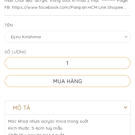
mẫu Chất liệu: acrylic trong suốt In màu 2 mặt --------- Page
FB: https://www.facebook.com/Panpan.HCM Link Shopee:
https://shopee.vn/panpan_fashion_lifestyle
TÊN
SỐ LƯỢNG
MUA HÀNG
MÔ TẢ
Móc khoá nhựa acrylic mica trong suốt
Kích thước: 5-6cm tuỳ mẫu