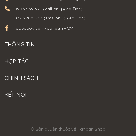
0903 539 921 (call only)(Ad Đen)
037 2200 360 (sms only) (Ad Pan)
facebook.com/panpan.HCM
THÔNG TIN
HỢP TÁC
CHÍNH SÁCH
KẾT NỐI
© Bản quyền thuộc về Panpan Shop