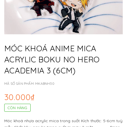
MÓC KHOÁ ANIME MICA
ACRYLIC BOKU NO HERO
ACADEMIA 3 (6CM)
MÃ SỐ SẢN PHẨM:
MKABNH30
30.000₫
CÒN HÀNG
Móc khoá nhựa acrylic mica trong suốt Kích thước: 5-6cm tuỳ