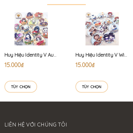
Huy Hiệu Identity V Autumn Cafe - Mùa Thu 12 Nhân Vật (6CM)
Huy Hiệu Identity V Winter Cafe - Mùa Đông 12 Nhân Vật (6CM)
15.000₫
15.000₫
TÙY CHỌN
TÙY CHỌN
LIÊN HỆ VỚI CHÚNG TÔI