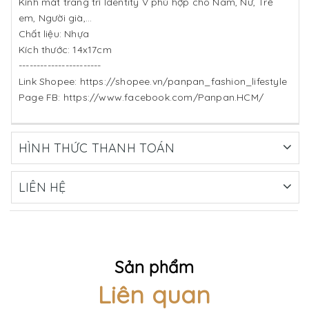
Kính mát trang trí Identity V phù hợp cho Nam, Nữ, Trẻ
em, Người già,...
Chất liệu: Nhựa
Kích thước: 14x17cm
-----------------------
Link Shopee: https://shopee.vn/panpan_fashion_lifestyle
Page FB: https://www.facebook.com/Panpan.HCM/
HÌNH THỨC THANH TOÁN
LIÊN HỆ
Sản phẩm
Liên quan