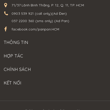
71/37 Lãnh Bình Thăng, P. 12, Q. 11, TP. HCM
0903 539 921 (call only)(Ad Đen)
037 2200 360 (sms only) (Ad Pan)
facebook.com/panpan.HCM
THÔNG TIN
HỢP TÁC
CHÍNH SÁCH
KẾT NỐI